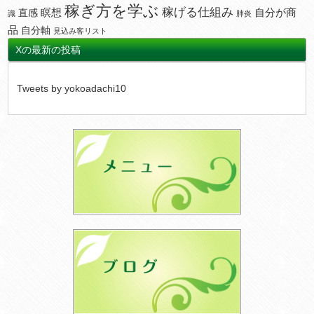
稼ぎ方を学ぶ
稼げる仕組み
瞑想
自分が商
直感
識
肺炎
品
自分軸
見込み客リスト
Xの最新の投稿
Tweets by yokoadachi10