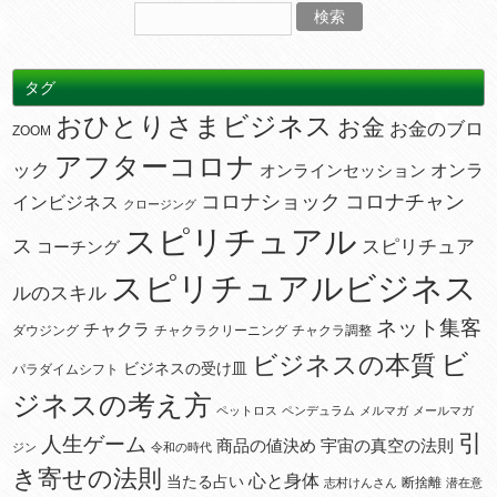
タグ
おひとりさまビジネス
お金
お金のブロ
ZOOM
アフターコロナ
ック
オンラ
オンラインセッション
コロナショック
コロナチャン
インビジネス
クロージング
スピリチュアル
ス
スピリチュア
コーチング
スピリチュアルビジネス
ルのスキル
ネット集客
チャクラ
ダウジング
チャクラクリーニング
チャクラ調整
ビ
ビジネスの本質
ビジネスの受け皿
パラダイムシフト
ジネスの考え方
ペットロス
ペンデュラム
メルマガ
メールマガ
引
人生ゲーム
宇宙の真空の法則
商品の値決め
ジン
令和の時代
き寄せの法則
心と身体
当たる占い
断捨離
志村けんさん
潜在意