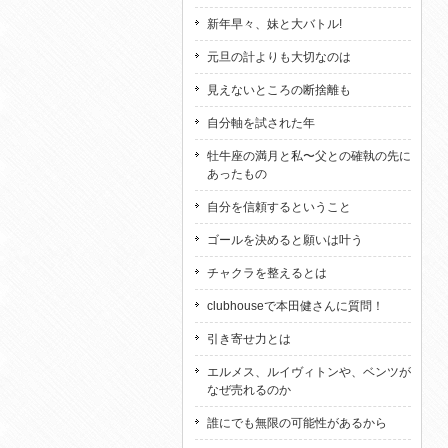
新年早々、妹と大バトル!
元旦の計よりも大切なのは
見えないところの断捨離も
自分軸を試された年
牡牛座の満月と私〜父との確執の先に
あったもの
自分を信頼するということ
ゴールを決めると願いは叶う
チャクラを整えるとは
clubhouseで本田健さんに質問！
引き寄せ力とは
エルメス、ルイヴィトンや、ベンツが
なぜ売れるのか
誰にでも無限の可能性があるから