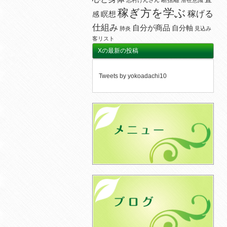
断捨離
志村けんさん
潜在意識
稼ぎ方を学ぶ
稼げる
瞑想
感
仕組み
自分が商品
自分軸
肺炎
見込み
客リスト
Xの最新の投稿
Tweets by yokoadachi10