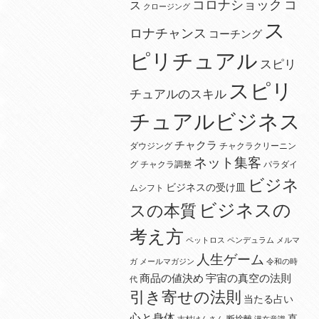
コロナショック
コ
ス
クロージング
ス
ロナチャンス
コーチング
ピリチュアル
スピリ
スピリ
チュアルのスキル
チュアルビジネス
チャクラ
ダウジング
チャクラクリーニン
ネット集客
グ
チャクラ調整
パラダイ
ビジネ
ビジネスの受け皿
ムシフト
ビジネスの
スの本質
考え方
ペットロス
ペンデュラム
メルマ
人生ゲーム
ガ
メールマガジン
令和の時
宇宙の真空の法則
商品の値決め
代
引き寄せの法則
当たる占い
心と身体
直