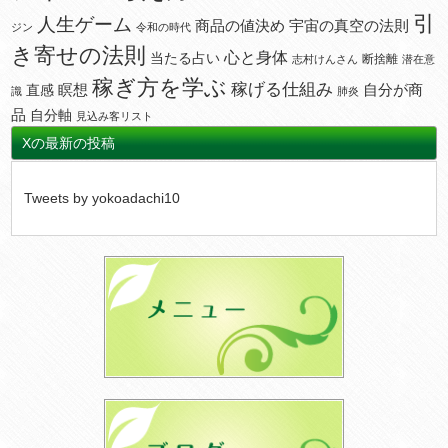
引
人生ゲーム
宇宙の真空の法則
商品の値決め
ジン
令和の時代
き寄せの法則
心と身体
当たる占い
断捨離
志村けんさん
潜在意
稼ぎ方を学ぶ
稼げる仕組み
瞑想
自分が商
直感
識
肺炎
品
自分軸
見込み客リスト
Xの最新の投稿
Tweets by yokoadachi10