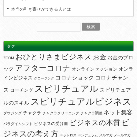
本当の引き寄せができる人とは
タグ
おひとりさまビジネス
お金
お金のブロ
ZOOM
アフターコロナ
ック
オンラ
オンラインセッション
コロナショック
コロナチャン
インビジネス
クロージング
スピリチュアル
ス
スピリチュア
コーチング
スピリチュアルビジネス
ルのスキル
ネット集客
チャクラ
ダウジング
チャクラクリーニング
チャクラ調整
ビ
ビジネスの本質
ビジネスの受け皿
パラダイムシフト
ジネスの考え方
ペットロス
ペンデュラム
メルマガ
メールマガ