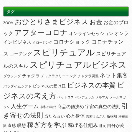
タグ
おひとりさまビジネス
お金
お金のブロ
ZOOM
アフターコロナ
ック
オンラ
オンラインセッション
コロナショック
コロナチャン
インビジネス
クロージング
スピリチュアル
ス
スピリチュア
コーチング
スピリチュアルビジネス
ルのスキル
ネット集客
チャクラ
ダウジング
チャクラクリーニング
チャクラ調整
ビ
ビジネスの本質
ビジネスの受け皿
パラダイムシフト
ジネスの考え方
ペットロス
ペンデュラム
メルマガ
メールマガ
引
人生ゲーム
宇宙の真空の法則
商品の値決め
ジン
令和の時代
き寄せの法則
心と身体
当たる占い
断捨離
志村けんさん
潜在意
稼ぎ方を学ぶ
稼げる仕組み
瞑想
自分が商
直感
識
肺炎