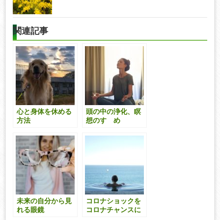
関連記事
心と身体を休める
頭の中の浄化、瞑
方法
想のすゝめ
未来の自分から見
コロナショックを
れる眼鏡
コロナチャンスに