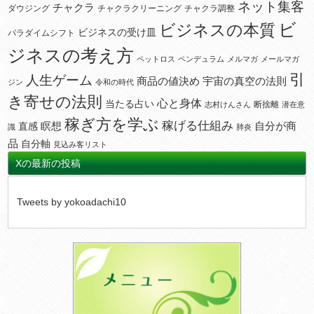
ネット集客
チャクラ
ダウジング
チャクラクリーニング
チャクラ調整
ビ
ビジネスの本質
ビジネスの受け皿
パラダイムシフト
ジネスの考え方
ペットロス
ペンデュラム
メルマガ
メールマガ
引
人生ゲーム
宇宙の真空の法則
商品の値決め
ジン
令和の時代
き寄せの法則
心と身体
当たる占い
断捨離
志村けんさん
潜在意
稼ぎ方を学ぶ
稼げる仕組み
瞑想
自分が商
直感
識
肺炎
品
自分軸
見込み客リスト
Xの最新の投稿
Tweets by yokoadachi10