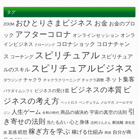
タグ
おひとりさまビジネス
お金
お金のブロ
ZOOM
アフターコロナ
ック
オンラ
オンラインセッション
コロナショック
コロナチャン
インビジネス
クロージング
スピリチュアル
ス
スピリチュア
コーチング
スピリチュアルビジネス
ルのスキル
ネット集客
チャクラ
ダウジング
チャクラクリーニング
チャクラ調整
ビ
ビジネスの本質
ビジネスの受け皿
パラダイムシフト
ジネスの考え方
ペットロス
ペンデュラム
メルマガ
メールマガ
引
人生ゲーム
宇宙の真空の法則
商品の値決め
ジン
令和の時代
き寄せの法則
心と身体
当たる占い
断捨離
志村けんさん
潜在意
稼ぎ方を学ぶ
稼げる仕組み
瞑想
自分が商
直感
識
肺炎