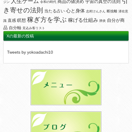
引
人生ゲーム
宇宙の真空の法則
商品の値決め
ジン
令和の時代
き寄せの法則
心と身体
当たる占い
断捨離
志村けんさん
潜在意
稼ぎ方を学ぶ
稼げる仕組み
瞑想
自分が商
直感
識
肺炎
品
自分軸
見込み客リスト
Xの最新の投稿
Tweets by yokoadachi10