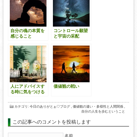
自分の魂の本質を
コントロール願望
感じること
と宇宙の采配
人にアドバイスす
価値観の戦い
る時に気をつける
こと
カテゴリ
:
今日のありがとぉ♡ブログ
,
価値観の違い・多様性と人間関係
,
自分の人生を歩むということ
この記事へのコメントを投稿します
名前