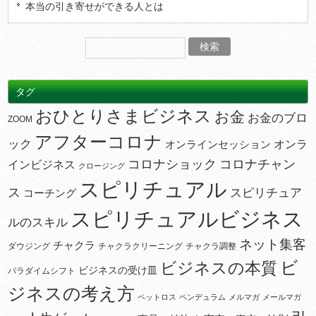
本当の引き寄せができる人とは
タグ
おひとりさまビジネス
お金
お金のブロ
ZOOM
アフターコロナ
ック
オンラ
オンラインセッション
コロナショック
コロナチャン
インビジネス
クロージング
スピリチュアル
ス
スピリチュア
コーチング
スピリチュアルビジネス
ルのスキル
ネット集客
チャクラ
ダウジング
チャクラクリーニング
チャクラ調整
ビ
ビジネスの本質
ビジネスの受け皿
パラダイムシフト
ジネスの考え方
ペットロス
ペンデュラム
メルマガ
メールマガ