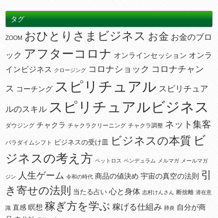
タグ
おひとりさまビジネス
お金
お金のブロ
ZOOM
アフターコロナ
ック
オンラ
オンラインセッション
コロナショック
コロナチャン
インビジネス
クロージング
スピリチュアル
ス
スピリチュア
コーチング
スピリチュアルビジネス
ルのスキル
ネット集客
チャクラ
ダウジング
チャクラクリーニング
チャクラ調整
ビ
ビジネスの本質
ビジネスの受け皿
パラダイムシフト
ジネスの考え方
ペットロス
ペンデュラム
メルマガ
メールマガ
引
人生ゲーム
宇宙の真空の法則
商品の値決め
ジン
令和の時代
き寄せの法則
心と身体
当たる占い
断捨離
志村けんさん
潜在意
稼ぎ方を学ぶ
稼げる仕組み
瞑想
自分が商
直感
識
肺炎