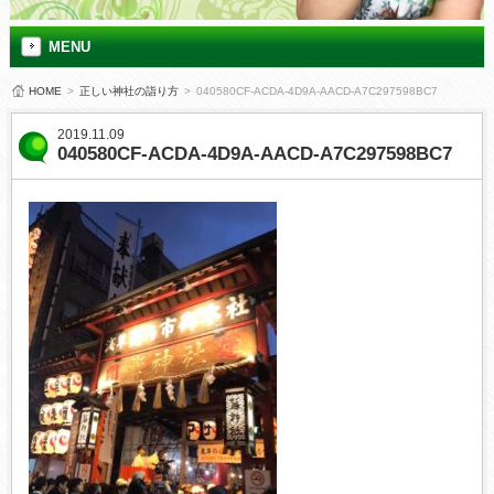
MENU
HOME
>
正しい神社の詣り方
>
040580CF-ACDA-4D9A-AACD-A7C297598BC7
2019.11.09
040580CF-ACDA-4D9A-AACD-A7C297598BC7