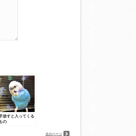
手放すと入ってくる
もの
次のページ