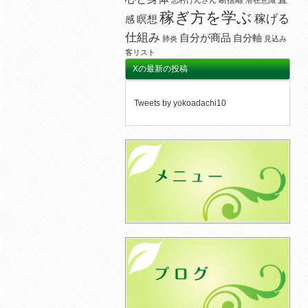
断捨離
志村けんさん
潜在意識
稼ぎ方を学ぶ
稼げる
瞑想
感
仕組み
自分が商品
自分軸
肺炎
見込み
客リスト
Xの最新の投稿
Tweets by yokoadachi10