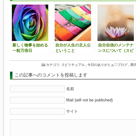
新しく物事を始める
自分が人生の主人公
自分自信のメンテナ
一粒万倍日
ということ
ンスについて（スピ
系
カテゴリ
:
スピリチュアル
,
今日のありがとぉ♡ブログ
,
満
この記事へのコメントを投稿します
名前
Mail (will not be published)
サイト