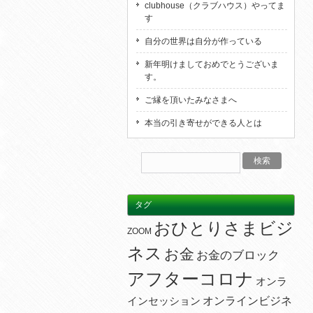
clubhouse（クラブハウス）やってま
す
自分の世界は自分が作っている
新年明けましておめでとうございま
す。
ご縁を頂いたみなさまへ
本当の引き寄せができる人とは
タグ
おひとりさまビジ
ZOOM
ネス
お金
お金のブロック
アフターコロナ
オンラ
オンラインビジネ
インセッション