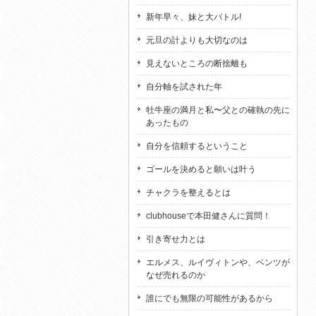
新年早々、妹と大バトル!
元旦の計よりも大切なのは
見えないところの断捨離も
自分軸を試された年
牡牛座の満月と私〜父との確執の先に
あったもの
自分を信頼するということ
ゴールを決めると願いは叶う
チャクラを整えるとは
clubhouseで本田健さんに質問！
引き寄せ力とは
エルメス、ルイヴィトンや、ベンツが
なぜ売れるのか
誰にでも無限の可能性があるから