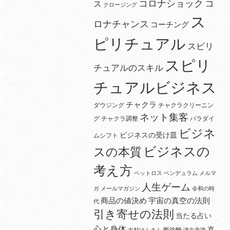
コロナショック
コ
ス
クロージング
ス
ロナチャンス
コーチング
ピリチュアル
スピリ
スピリ
チュアルのスキル
チュアルビジネス
チャクラ
ダウジング
チャクラクリーニン
ネット集客
グ
チャクラ調整
パラダイ
ビジネ
ビジネスの受け皿
ムシフト
ビジネスの
スの本質
考え方
ペットロス
ペンデュラム
メルマ
人生ゲーム
ガ
メールマガジン
令和の時
宇宙の真空の法則
商品の値決め
代
引き寄せの法則
当たる占い
心と身体
直