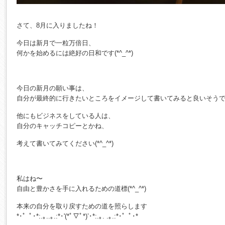
さて、8月に入りましたね！
今日は新月で一粒万倍日、
何かを始めるには絶好の日和です(*^_^*)
今日の新月の願い事は、
自分が最終的に行きたいところをイメージして書いてみると良いそう
他にもビジネスをしている人は、
自分のキャッチコピーとかね、
考えて書いてみてください(*^_^*)
私はね〜
自由と豊かさを手に入れるための道標(*^_^*)
本来の自分を取り戻すための道を照らします
*･゜ﾟ･*:.｡..｡.:*･'(*ﾟ▽ﾟ*)’･*:.｡. .｡.:*･゜ﾟ･*