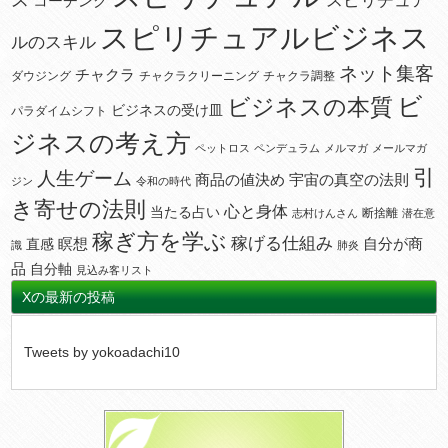
ス
スピリチュア
コーチング
スピリチュアルビジネス
ルのスキル
ネット集客
チャクラ
ダウジング
チャクラクリーニング
チャクラ調整
ビ
ビジネスの本質
ビジネスの受け皿
パラダイムシフト
ジネスの考え方
ペットロス
ペンデュラム
メルマガ
メールマガ
引
人生ゲーム
宇宙の真空の法則
商品の値決め
ジン
令和の時代
き寄せの法則
心と身体
当たる占い
断捨離
志村けんさん
潜在意
稼ぎ方を学ぶ
稼げる仕組み
瞑想
自分が商
直感
識
肺炎
品
自分軸
見込み客リスト
Xの最新の投稿
Tweets by yokoadachi10