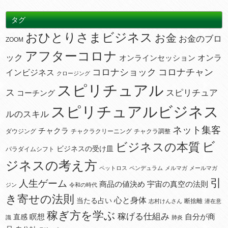
タグ
おひとりさまビジネス
お金
お金のブロ
ZOOM
アフターコロナ
ック
オンラ
オンラインセッション
コロナショック
コロナチャン
インビジネス
クロージング
スピリチュアル
ス
スピリチュア
コーチング
スピリチュアルビジネス
ルのスキル
ネット集客
チャクラ
ダウジング
チャクラクリーニング
チャクラ調整
ビ
ビジネスの本質
ビジネスの受け皿
パラダイムシフト
ジネスの考え方
ペットロス
ペンデュラム
メルマガ
メールマガ
引
人生ゲーム
宇宙の真空の法則
商品の値決め
ジン
令和の時代
き寄せの法則
心と身体
当たる占い
断捨離
志村けんさん
潜在意
稼ぎ方を学ぶ
稼げる仕組み
瞑想
自分が商
直感
識
肺炎