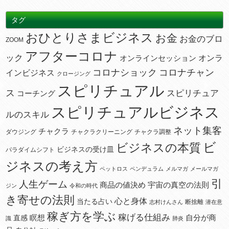
タグ
おひとりさまビジネス
お金
お金のブロ
ZOOM
アフターコロナ
ック
オンラ
オンラインセッション
コロナショック
コロナチャン
インビジネス
クロージング
スピリチュアル
ス
スピリチュア
コーチング
スピリチュアルビジネス
ルのスキル
ネット集客
チャクラ
ダウジング
チャクラクリーニング
チャクラ調整
ビ
ビジネスの本質
ビジネスの受け皿
パラダイムシフト
ジネスの考え方
ペットロス
ペンデュラム
メルマガ
メールマガ
引
人生ゲーム
宇宙の真空の法則
商品の値決め
ジン
令和の時代
き寄せの法則
心と身体
当たる占い
断捨離
志村けんさん
潜在意
稼ぎ方を学ぶ
稼げる仕組み
瞑想
自分が商
直感
識
肺炎