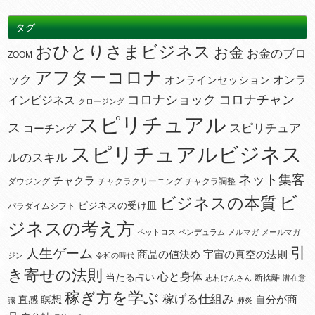
タグ
おひとりさまビジネス
お金
お金のブロ
ZOOM
アフターコロナ
ック
オンラ
オンラインセッション
コロナショック
コロナチャン
インビジネス
クロージング
スピリチュアル
ス
スピリチュア
コーチング
スピリチュアルビジネス
ルのスキル
ネット集客
チャクラ
ダウジング
チャクラクリーニング
チャクラ調整
ビ
ビジネスの本質
ビジネスの受け皿
パラダイムシフト
ジネスの考え方
ペットロス
ペンデュラム
メルマガ
メールマガ
引
人生ゲーム
宇宙の真空の法則
商品の値決め
ジン
令和の時代
き寄せの法則
心と身体
当たる占い
断捨離
志村けんさん
潜在意
稼ぎ方を学ぶ
稼げる仕組み
瞑想
自分が商
直感
識
肺炎