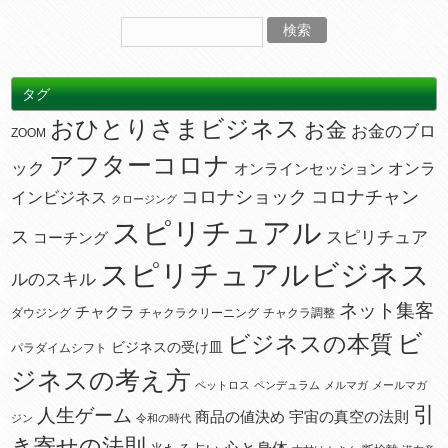
タグ
おひとりさまビジネス
お金
お金のブロ
ZOOM
アフターコロナ
ック
オンラ
オンラインセッション
コロナショック
コロナチャン
インビジネス
クロージング
スピリチュアル
ス
スピリチュア
コーチング
スピリチュアルビジネス
ルのスキル
ネット集客
チャクラ
ダウジング
チャクラクリーニング
チャクラ調整
ビ
ビジネスの本質
ビジネスの受け皿
パラダイムシフト
ジネスの考え方
ペットロス
ペンデュラム
メルマガ
メールマガ
引
人生ゲーム
宇宙の真空の法則
商品の値決め
ジン
令和の時代
き寄せの法則
心と身体