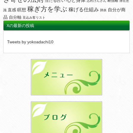
当たる占い
断捨離
志村けんさん
潜在意
稼ぎ方を学ぶ
稼げる仕組み
瞑想
自分が商
直感
識
肺炎
品
自分軸
見込み客リスト
Xの最新の投稿
Tweets by yokoadachi10