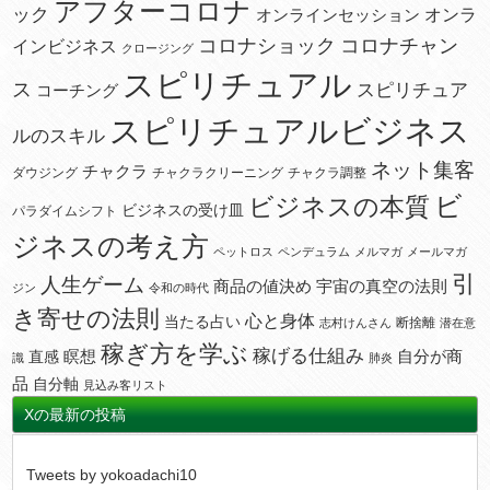
アフターコロナ
ック
オンラ
オンラインセッション
コロナショック
コロナチャン
インビジネス
クロージング
スピリチュアル
ス
スピリチュア
コーチング
スピリチュアルビジネス
ルのスキル
ネット集客
チャクラ
ダウジング
チャクラクリーニング
チャクラ調整
ビ
ビジネスの本質
ビジネスの受け皿
パラダイムシフト
ジネスの考え方
ペットロス
ペンデュラム
メルマガ
メールマガ
引
人生ゲーム
宇宙の真空の法則
商品の値決め
ジン
令和の時代
き寄せの法則
心と身体
当たる占い
断捨離
志村けんさん
潜在意
稼ぎ方を学ぶ
稼げる仕組み
瞑想
自分が商
直感
識
肺炎
品
自分軸
見込み客リスト
Xの最新の投稿
Tweets by yokoadachi10