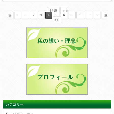
4 / 15
« 先
頭
«
...
2
3
4
5
6
...
10
...
»
最
後 »
カテゴリー