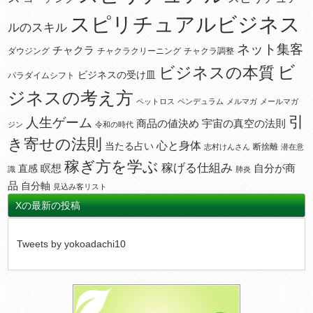
スピリチュアルビジネス
ルのスキル
ネット集客
チャクラ
ダウジング
チャクラクリーニング
チャクラ調整
ビ
ビジネスの本質
ビジネスの受け皿
パラダイムシフト
ジネスの考え方
ペットロス
ペンデュラム
メルマガ
メールマガ
引
人生ゲーム
宇宙の真空の法則
商品の値決め
ジン
令和の時代
き寄せの法則
心と身体
当たる占い
断捨離
志村けんさん
潜在意
稼ぎ方を学ぶ
稼げる仕組み
瞑想
自分が商
直感
識
肺炎
品
自分軸
見込み客リスト
Xの最新の投稿
Tweets by yokoadachi10