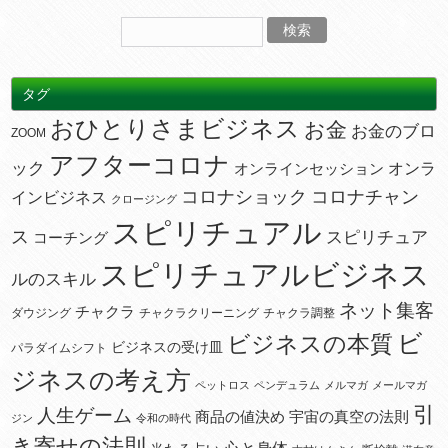
タグ
おひとりさまビジネス
お金
お金のブロ
ZOOM
アフターコロナ
ック
オンラ
オンラインセッション
コロナショック
コロナチャン
インビジネス
クロージング
スピリチュアル
ス
スピリチュア
コーチング
スピリチュアルビジネス
ルのスキル
ネット集客
チャクラ
ダウジング
チャクラクリーニング
チャクラ調整
ビ
ビジネスの本質
ビジネスの受け皿
パラダイムシフト
ジネスの考え方
ペットロス
ペンデュラム
メルマガ
メールマガ
引
人生ゲーム
宇宙の真空の法則
商品の値決め
ジン
令和の時代
き寄せの法則
心と身体