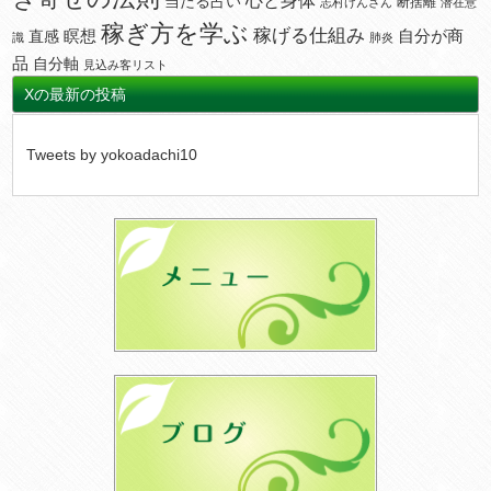
当たる占い
断捨離
志村けんさん
潜在意
稼ぎ方を学ぶ
稼げる仕組み
瞑想
自分が商
直感
識
肺炎
品
自分軸
見込み客リスト
Xの最新の投稿
Tweets by yokoadachi10