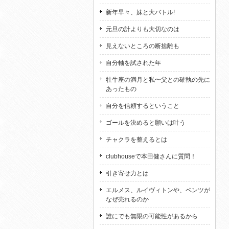
新年早々、妹と大バトル!
元旦の計よりも大切なのは
見えないところの断捨離も
自分軸を試された年
牡牛座の満月と私〜父との確執の先に
あったもの
自分を信頼するということ
ゴールを決めると願いは叶う
チャクラを整えるとは
clubhouseで本田健さんに質問！
引き寄せ力とは
エルメス、ルイヴィトンや、ベンツが
なぜ売れるのか
誰にでも無限の可能性があるから