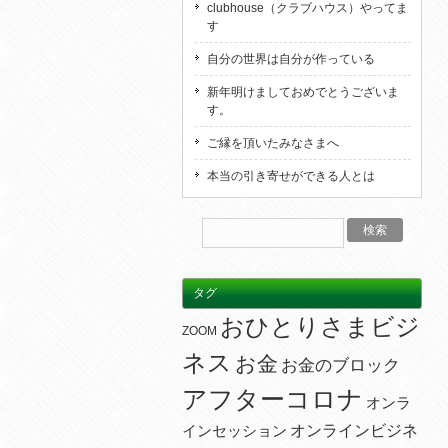
clubhouse（クラブハウス）やってま
す
自分の世界は自分が作っている
新年明けましておめでとうございま
す。
ご縁を頂いたみなさまへ
本当の引き寄せができる人とは
タグ
おひとりさまビジ
ZOOM
ネス
お金
お金のブロック
アフターコロナ
オンラ
オンラインビジネ
インセッション