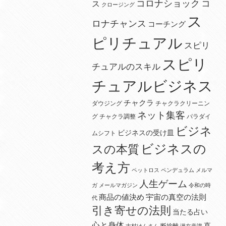
コロナショック
コ
ス
クロージング
ス
ロナチャンス
コーチング
ピリチュアル
スピリ
スピリ
チュアルのスキル
チュアルビジネス
チャクラ
ダウジング
チャクラクリーニン
ネット集客
グ
チャクラ調整
パラダイ
ビジネ
ビジネスの受け皿
ムシフト
ビジネスの
スの本質
考え方
ペットロス
ペンデュラム
メルマ
人生ゲーム
ガ
メールマガジン
令和の時
宇宙の真空の法則
商品の値決め
代
引き寄せの法則
当たる占い
心と身体
直