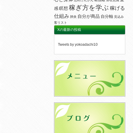
断捨離
志村けんさん
潜在意識
稼ぎ方を学ぶ
稼げる
瞑想
感
仕組み
自分が商品
自分軸
肺炎
見込み
客リスト
Xの最新の投稿
Tweets by yokoadachi10