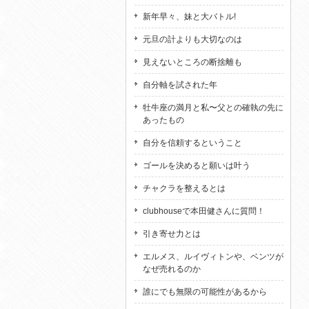
新年早々、妹と大バトル!
元旦の計よりも大切なのは
見えないところの断捨離も
自分軸を試された年
牡牛座の満月と私〜父との確執の先に
あったもの
自分を信頼するということ
ゴールを決めると願いは叶う
チャクラを整えるとは
clubhouseで本田健さんに質問！
引き寄せ力とは
エルメス、ルイヴィトンや、ベンツが
なぜ売れるのか
誰にでも無限の可能性があるから