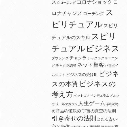
コロナショック
コ
ス
クロージング
ス
ロナチャンス
コーチング
ピリチュアル
スピリ
スピリ
チュアルのスキル
チュアルビジネス
チャクラ
ダウジング
チャクラクリーニン
ネット集客
グ
チャクラ調整
パラダイ
ビジネ
ビジネスの受け皿
ムシフト
ビジネスの
スの本質
考え方
ペットロス
ペンデュラム
メルマ
人生ゲーム
ガ
メールマガジン
令和の時
宇宙の真空の法則
商品の値決め
代
引き寄せの法則
当たる占い
心と身体
直