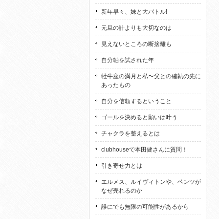
新年早々、妹と大バトル!
元旦の計よりも大切なのは
見えないところの断捨離も
自分軸を試された年
牡牛座の満月と私〜父との確執の先に
あったもの
自分を信頼するということ
ゴールを決めると願いは叶う
チャクラを整えるとは
clubhouseで本田健さんに質問！
引き寄せ力とは
エルメス、ルイヴィトンや、ベンツが
なぜ売れるのか
誰にでも無限の可能性があるから