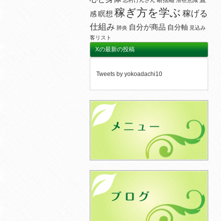
断捨離
志村けんさん
潜在意識
稼ぎ方を学ぶ
稼げる
瞑想
感
仕組み
自分が商品
自分軸
肺炎
見込み
客リスト
Xの最新の投稿
Tweets by yokoadachi10